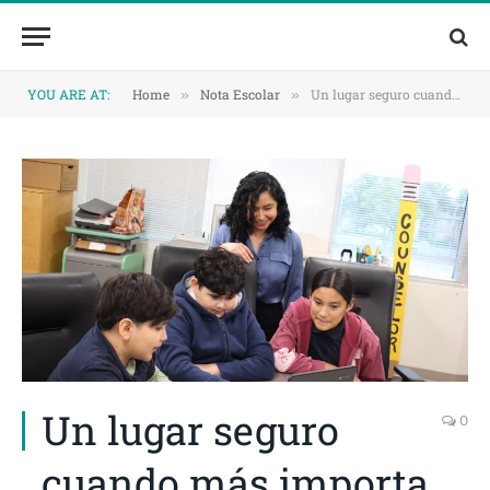
Skip
Skip
to
to
Content
navigation
YOU ARE AT:
Home
Nota Escolar
Un lugar seguro cuando más importa
»
»
Un lugar seguro
0
cuando más importa