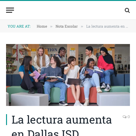
Skip
Skip
to
to
Content
navigation
YOU ARE AT:
Home
Nota Escolar
La lectura aumenta en Dallas ISD
»
»
La lectura aumenta
0
en Dallas ISD