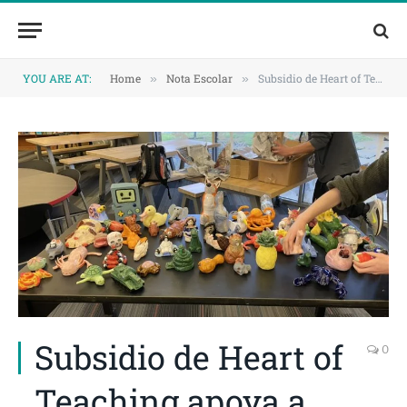
Skip
Skip
to
to
Content
navigation
YOU ARE AT:
Home
Nota Escolar
Subsidio de Heart of Teaching apoya a estudiantes artistas
»
»
Subsidio de Heart of
0
Teaching apoya a