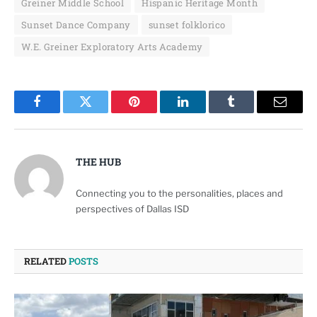
Greiner Middle School
Hispanic Heritage Month
Sunset Dance Company
sunset folklorico
W.E. Greiner Exploratory Arts Academy
Facebook
Twitter
Pinterest
LinkedIn
Tumblr
Email
THE HUB
Connecting you to the personalities, places and
perspectives of Dallas ISD
RELATED
POSTS